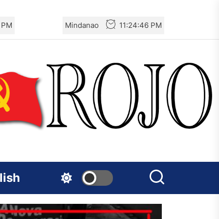
7 PM
Mindanao
11:24:47 PM
lish