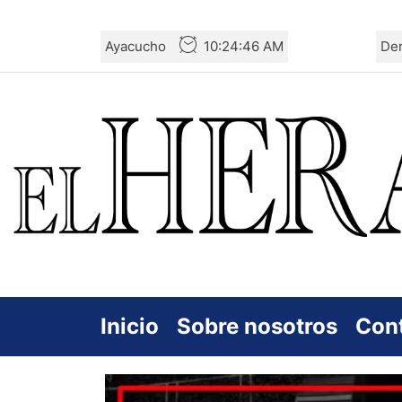
Skip
Ayacucho
10:24:47 AM
De
to
the
content
Inicio
Sobre nosotros
Con