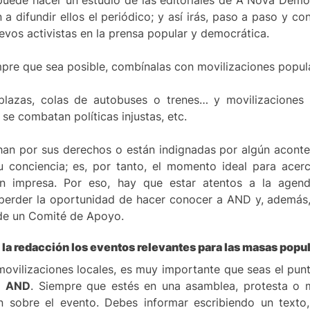
puede hacer un estudio de las editoriales de A Nova Demo
a difundir ellos el periódico; y así irás, paso a paso y co
evos activistas en la prensa popular y democrática.
mpre que sea posible, combínalas con movilizaciones popula
plazas, colas de autobuses o trenes… y movilizaciones
se combatan políticas injustas, etc.
n por sus derechos o están indignadas por algún acontec
 conciencia; es, por tanto, el momento ideal para acerca
ón impresa. Por eso, hay que estar atentos a la agend
 perder la oportunidad de hacer conocer a AND y, además
 de un Comité de Apoyo.
 la redacción los eventos relevantes para las masas popul
ovilizaciones locales, es muy importante que seas el punt
la
AND
. Siempre que estés en una asamblea, protesta o m
 sobre el evento. Debes informar escribiendo un texto, 