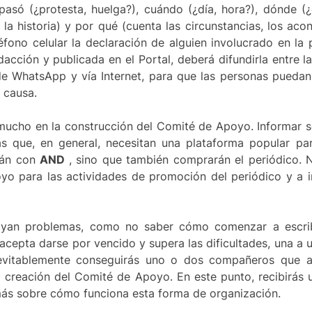
asó (¿protesta, huelga?), cuándo (¿día, hora?), dónde (¿c
 la historia) y por qué (cuenta las circunstancias, los aco
léfono celular la declaración de alguien involucrado en la
dacción y publicada en el Portal, deberá difundirla entre 
de WhatsApp y vía Internet, para que las personas puedan
 causa.
mucho en la construcción del Comité de Apoyo. Informar so
 que, en general, necesitan una plataforma popular par
arán con
AND
, sino que también comprarán el periódico. 
yo para las actividades de promoción del periódico y a 
hayan problemas, como no saber cómo comenzar a escribi
 acepta darse por vencido y supera las dificultades, una a u
nevitablemente conseguirás uno o dos compañeros que ap
a creación del Comité de Apoyo. En este punto, recibirá
 más sobre cómo funciona esta forma de organización.