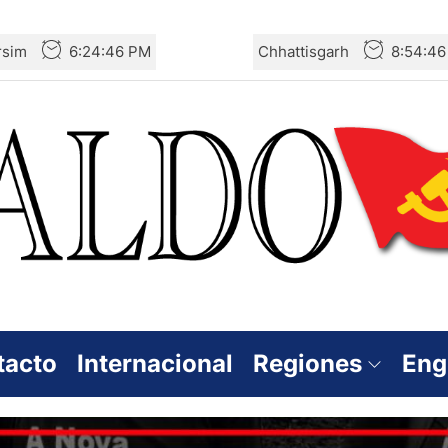
rsim
6:24:47 PM
Chhattisgarh
8:54:4
tacto
Internacional
Regiones
Eng