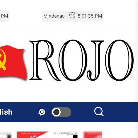
6 PM
Mindanao
8:01:36 PM
lish