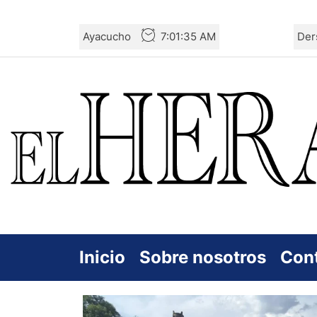
Skip
Ayacucho
7:01:36 AM
Der
to
the
content
Inicio
Sobre nosotros
Con