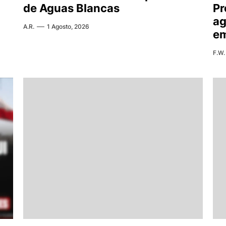
de Aguas Blancas
Pr
ag
A.R.
1 Agosto, 2026
em
F.W.