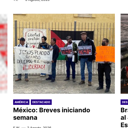
AMÉRICA
DESTACADO
DE
México: Breves iniciando
Br
semana
al
Es
F.W.
2 Agosto, 2026