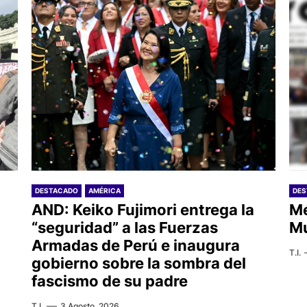
DESTACADO
AMÉRICA
DE
AND: Keiko Fujimori entrega la
Mé
“seguridad” a las Fuerzas
Mu
Armadas de Perú e inaugura
T.I.
gobierno sobre la sombra del
fascismo de su padre
T.I.
3 Agosto, 2026