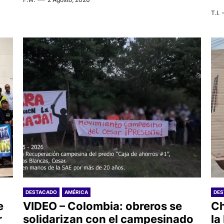
T.I.
DESTACADO
AMÉRICA
DE
e
VIDEO – Colombia: obreros se
Ch
r
solidarizan con el campesinado
la