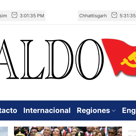
sim
3:01:36 PM
Chhattisgarh
5:31:3
tacto
Internacional
Regiones
Eng