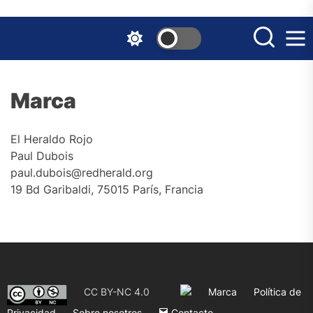
Skip
to
the
content
Marca
El Heraldo Rojo
Paul Dubois
paul.dubois@redherald.org
19 Bd Garibaldi, 75015 París, Francia
CC BY-NC 4.0
Marca
Política de
Privacidad
Sobre nosotros
Contacto