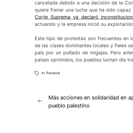
cancelada debido a una decisión de la Cor
quiere frenar una lucha que ha sido capaz 
Corte Suprema ya declaró inconstitucion
actuando y la empresa inició su explotació
Este tipo de protestas son frecuentes en lo
de las clases dominantes locales y fieles s
país por un puñado de migajas. Pero ante 
países oprimidos, los pueblos luchan día tra
In
Panamá
Navegación
Más acciones en solidaridad en ap
Previous
de
pueblo palestino
post:
entradas