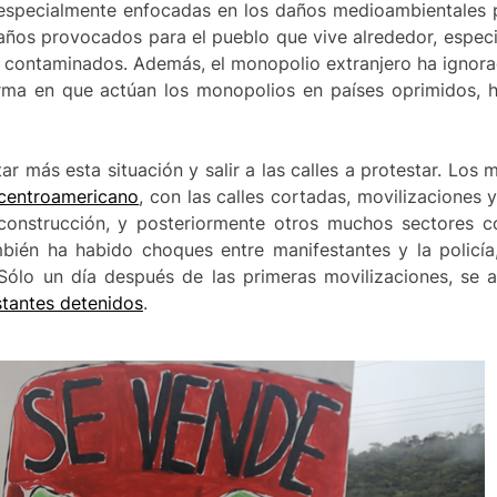
 especialmente enfocadas en los daños medioambientales
 daños provocados para el pueblo que vive alrededor, espe
s contaminados. Además, el monopolio extranjero ha igno
forma en que actúan los monopolios en países oprimidos, 
 más esta situación y salir a las calles a protestar. Los
s centroamericano
, con las calles cortadas, movilizaciones
onstrucción, y posteriormente otros muchos sectores co
mbién ha habido choques entre manifestantes y la policía
 Sólo un día después de las primeras movilizaciones, se a
tantes detenidos
.