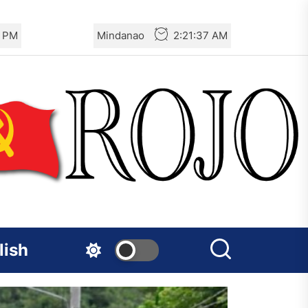
9 PM
Mindanao
2:21:39 AM
lish