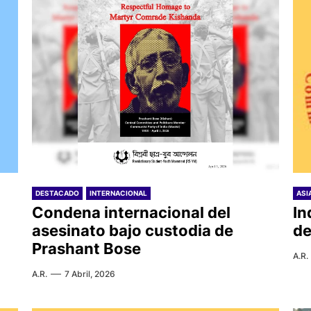
DESTACADO
INTERNACIONAL
ASI
Condena internacional del
In
asesinato bajo custodia de
de
Prashant Bose
A.R.
A.R.
7 Abril, 2026