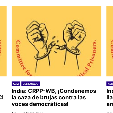
ASIA
DESTACADO
ASI
India: CRPP-WB, ¡Condenemos
In
CL
la caza de brujas contra las
ll
voces democráticas!
am