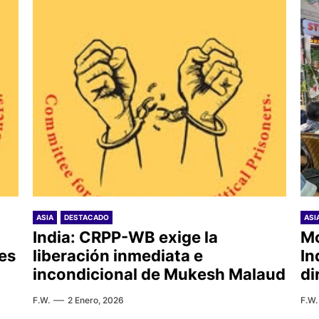
ASIA
DESTACADO
ASI
India: CRPP-WB exige la
Mo
es
liberación inmediata e
In
incondicional de Mukesh Malaud
di
F.W.
2 Enero, 2026
F.W.