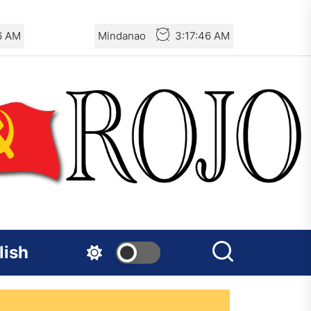
7 AM
Mindanao
3:17:47 AM
lish