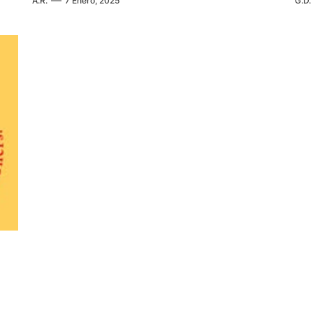
A.R.
7 Enero, 2025
G.D.