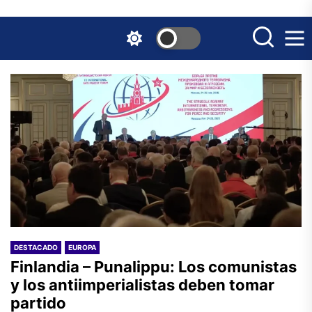
Skip
to
the
content
DESTACADO
EUROPA
Finlandia – Punalippu: Los comunistas
y los antiimperialistas deben tomar
partido