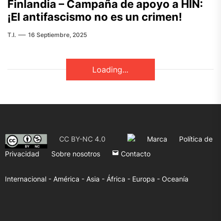
Finlandia – Campaña de apoyo a HIN:
¡El antifascismo no es un crimen!
T.I.
16 Septiembre, 2025
Loading...
CC BY-NC 4.0
Marca
Política de
Privacidad
Sobre nosotros
Contacto
Internacional -
América -
Asia -
África -
Europa -
Oceanía