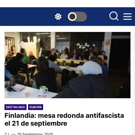
Skip
to
the
content
DESTACADO
EUROPA
Finlandia: mesa redonda antifascista
el 21 de septiembre
T.I.
25 Septiembre, 2025