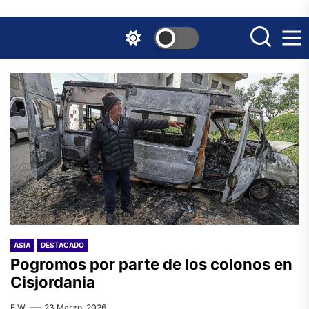
Skip
to
the
content
ASIA
DESTACADO
Pogromos por parte de los colonos en
Cisjordania
F.W.
23 Marzo, 2026