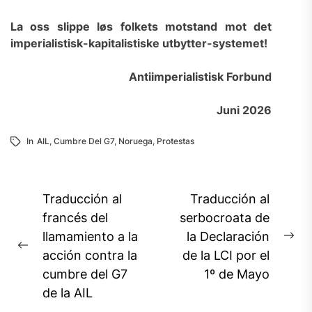
La oss slippe løs folkets motstand mot det
imperialistisk-kapitalistiske utbytter-systemet!
Antii
mperialistisk Forbund
Juni 2026
In
AIL
,
Cumbre Del G7
,
Noruega
,
Protestas
Navegación
Traducción al
Traducción al
de
francés del
serbocroata de
llamamiento a la
la Declaración
entradas
Ne
Previous
acción contra la
de la LCI por el
pos
post:
cumbre del G7
1º de Mayo
de la AIL