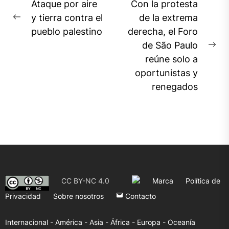
Navegación
Ataque por aire
Con la protesta
de
y tierra contra el
de la extrema
Previous
pueblo palestino
derecha, el Foro
entradas
post:
de São Paulo
Ne
reúne solo a
pos
oportunistas y
renegados
CC BY-NC 4.0
Marca
Política de
Privacidad
Sobre nosotros
Contacto
Internacional -
América -
Asia -
África -
Europa -
Oceanía