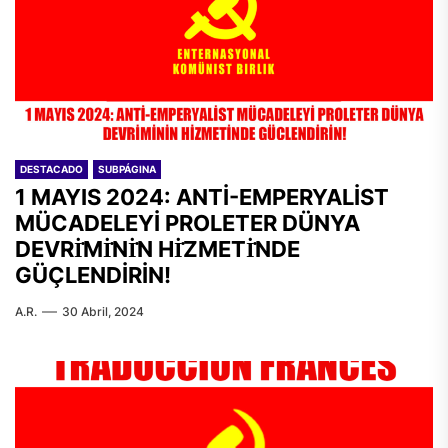
DESTACADO
SUBPÁGINA
1 MAYIS 2024: ANTİ-EMPERYALİST
MÜCADELEYİ PROLETER DÜNYA
DEVRİ̇Mİ̇Nİ̇N Hİ̇ZMETİ̇NDE
GÜÇLENDİRİN!
A.R.
30 Abril, 2024