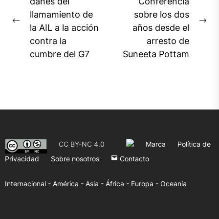
de
danés del
Conferencia
llamamiento de
sobre los dos
entradas
Previous
Ne
la AIL a la acción
años desde el
post:
pos
contra la
arresto de
cumbre del G7
Suneeta Pottam
CC BY-NC 4.0
Marca
Política de
Privacidad
Sobre nosotros
Contacto
Internacional -
América -
Asia -
África -
Europa -
Oceanía