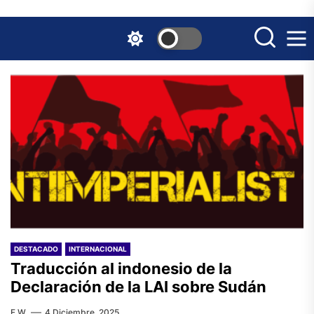
Skip
to
the
content
DESTACADO
INTERNACIONAL
Traducción al indonesio de la
Declaración de la LAI sobre Sudán
F.W.
4 Diciembre, 2025