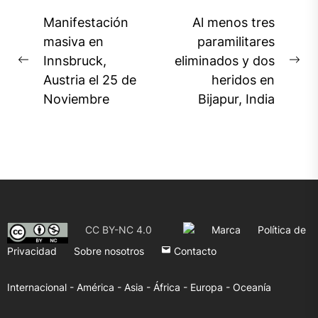
Navegación
Manifestación
Al menos tres
de
masiva en
paramilitares
Innsbruck,
eliminados y dos
entradas
Previous
Ne
Austria el 25 de
heridos en
post:
pos
Noviembre
Bijapur, India
CC BY-NC 4.0
Marca
Política de
Privacidad
Sobre nosotros
Contacto
Internacional -
América -
Asia -
África -
Europa -
Oceanía