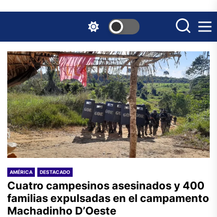
Skip
to
the
content
AMÉRICA
DESTACADO
Cuatro campesinos asesinados y 400
familias expulsadas en el campamento
Machadinho D’Oeste