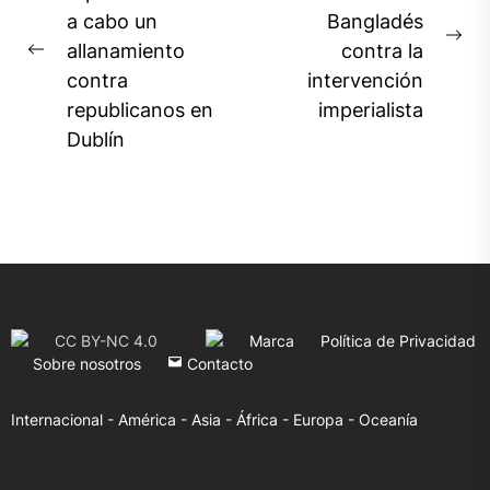
a cabo un
Bangladés
entradas
Ne
allanamiento
contra la
Previous
pos
contra
intervención
post:
republicanos en
imperialista
Dublín
CC BY-NC 4.0
Marca
Política de Privacidad
Sobre nosotros
Contacto
Internacional -
América -
Asia -
África -
Europa -
Oceanía