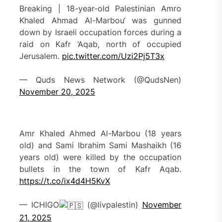
Breaking | 18-year-old Palestinian Amro
Khaled Ahmad Al-Marbou‘ was gunned
down by Israeli occupation forces during a
raid on Kafr ‘Aqab, north of occupied
Jerusalem.
pic.twitter.com/Uzi2Pj5T3x
— Quds News Network (@QudsNen)
November 20, 2025
Amr Khaled Ahmed Al-Marbou (18 years
old) and Sami Ibrahim Sami Mashaikh (16
years old) were killed by the occupation
bullets in the town of Kafr Aqab.
https://t.co/ix4d4H5KvX
— ICHIGO
(@livpalestin)
November
21, 2025