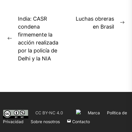
Navegación
India: CASR
Luchas obreras
Ne
de
condena
en Brasil
pos
firmemente la
entradas
Previous
acción realizada
post:
por la policía de
Delhi y la NIA
CC BY-NC 4.0
Marca
Política de
Privacidad
Sobre nosotros
Contacto