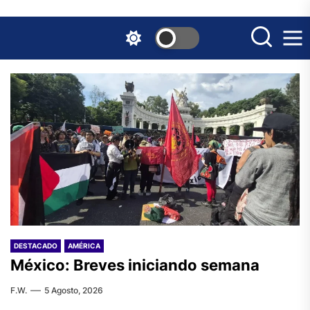
Skip
to
the
content
DESTACADO
AMÉRICA
México: Breves iniciando semana
F.W.
5 Agosto, 2026