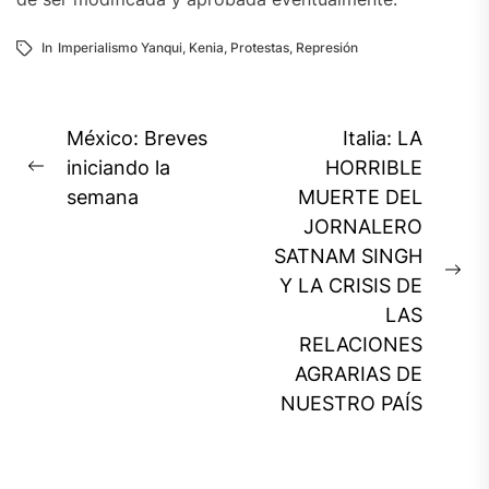
In
Imperialismo Yanqui
,
Kenia
,
Protestas
,
Represión
Navegación
México: Breves
Italia: LA
de
iniciando la
HORRIBLE
Previous
semana
MUERTE DEL
entradas
post:
JORNALERO
SATNAM SINGH
Ne
Y LA CRISIS DE
pos
LAS
RELACIONES
AGRARIAS DE
NUESTRO PAÍS