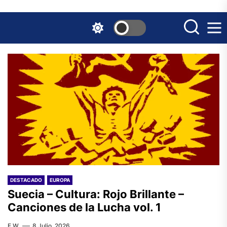
Skip
to
the
content
DESTACADO
EUROPA
Suecia – Cultura: Rojo Brillante –
Canciones de la Lucha vol. 1
F.W.
8 Julio, 2026