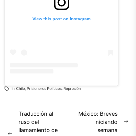
View this post on Instagram
In
Chile
,
Prisioneros Políticos
,
Represión
Navegación
Traducción al
México: Breves
de
ruso del
iniciando
Ne
llamamiento de
semana
entradas
pos