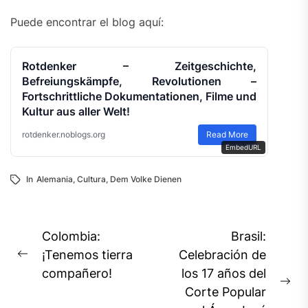
Puede encontrar el blog aquí:
Rotdenker – Zeitgeschichte,
Befreiungskämpfe, Revolutionen –
Fortschrittliche Dokumentationen, Filme und
Kultur aus aller Welt!
rotdenker.noblogs.org
Read More
EmbedURL
In
Alemania
,
Cultura
,
Dem Volke Dienen
Navegación
Colombia:
Brasil:
de
¡Tenemos tierra
Celebración de
Previous
compañero!
los 17 años del
entradas
post:
Ne
Corte Popular