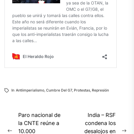
In
Antiimperialismo
,
Cumbre Del G7
,
Protestas
,
Represión
Navegación
Paro nacional de
India – RSF
de
la CNTE reúne a
condena los
10.000
desalojos en