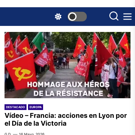
Skip
to
the
content
DESTACADO
EUROPA
Vídeo – Francia: acciones en Lyon por
el Día de la Victoria
G.D.
16 Mayo, 2026