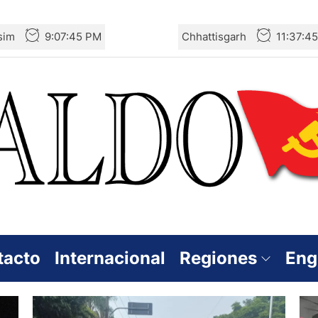
sim
9:07:46 PM
Chhattisgarh
11:37:4
tacto
Internacional
Regiones
Eng