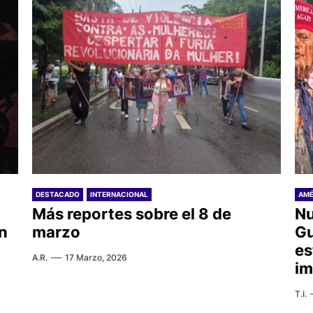
DESTACADO
INTERNACIONAL
AMÉ
Más reportes sobre el 8 de
Nu
n
marzo
Gu
es
A.R.
17 Marzo, 2026
im
T.I.