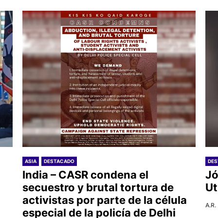
ASIA
DESTACADO
DE
India – CASR condena el
Jó
secuestro y brutal tortura de
Ut
activistas por parte de la célula
A.R.
especial de la policía de Delhi