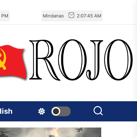
6 PM
Mindanao
2:07:46 AM
lish