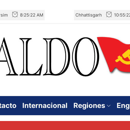
rsim
8:25:23 AM
Chhattisgarh
10:55:2
tacto
Internacional
Regiones
Eng