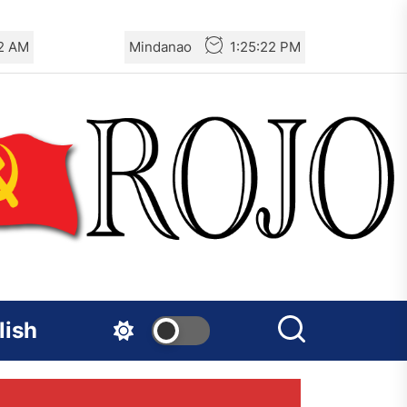
3 AM
Mindanao
1:25:23 PM
lish