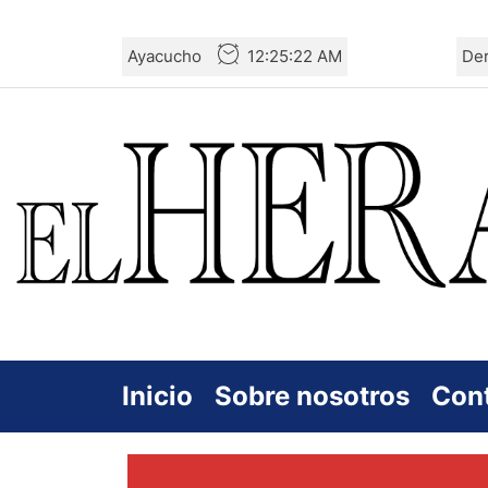
Skip
Ayacucho
12:25:23 AM
De
to
the
content
Inicio
Sobre nosotros
Con