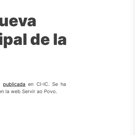
Nueva
pal de la
do
publicada
en CI-IC. Se ha
en la web Servir ao Povo.