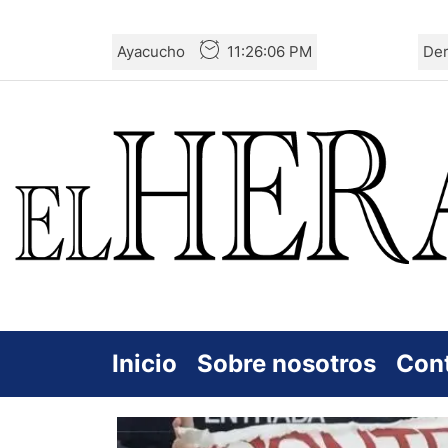
Skip
Ayacucho
11:26:08 PM
De
to
the
content
Inicio
Sobre nosotros
Con