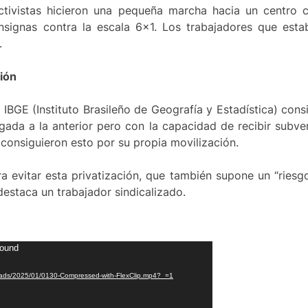
ctivistas hicieron una pequeña marcha hacia un centro c
onsignas contra la escala 6×1. Los trabajadores que esta
.
ción
 IBGE (Instituto Brasileño de Geografía y Estadística) consi
ada a la anterior pero con la capacidad de recibir subven
s consiguieron esto por su propia movilización.
a evitar esta privatización, que también supone un “riesg
 destaca un trabajador sindicalizado.
found
loads/2025/01/0130-Compressed-with-FlexClip.mp4?_=1