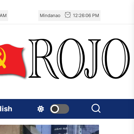
 AM
Mindanao
12:26:08 PM
lish