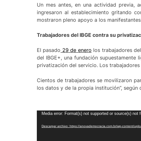
Un mes antes, en una actividad previa, a
ingresaron al establecimiento gritando c
mostraron pleno apoyo a los manifestantes
Trabajadores del IBGE contra su privatiza
El pasado
29 de enero
los trabajadores del
del IBGE+, una fundación supuestamente lig
privatización del servicio. Los trabajadore
Cientos de trabajadores se movilizaron par
los datos y de la propia institución”, según
Reproductor
Media error: Format(s) not supported or source(s) not 
de
Descargar archivo: https://anovademocracia.com.br/wp-content/up
vídeo