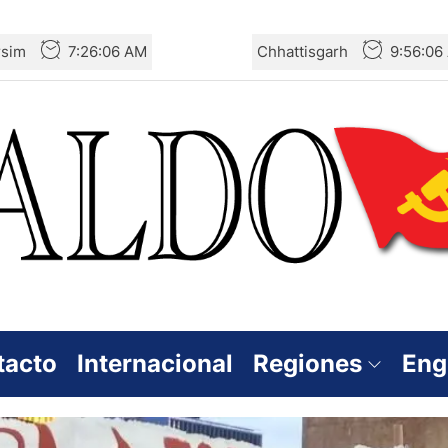
rsim
7:26:08 AM
Chhattisgarh
9:56:08
tacto
Internacional
Regiones
Eng