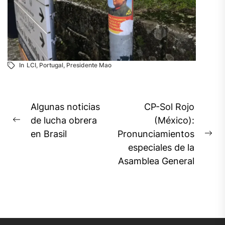
In
LCI
,
Portugal
,
Presidente Mao
Navegación
Algunas noticias
CP-Sol Rojo
de
de lucha obrera
(México):
Previous
en Brasil
Pronunciamientos
entradas
post:
Ne
especiales de la
pos
Asamblea General