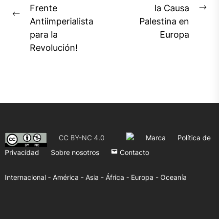
Frente
la Causa
entradas
Ne
Previous
Antiimperialista
Palestina en
pos
post:
para la
Europa
Revolución!
CC BY-NC 4.0
Marca
Política de
Privacidad
Sobre nosotros
Contacto
Internacional -
América -
Asia -
África -
Europa -
Oceanía