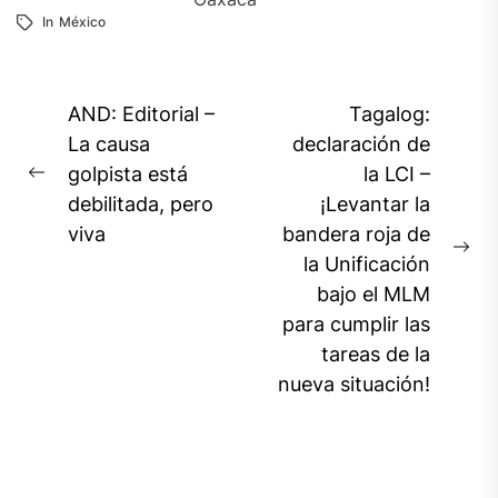
In
México
Navegación
AND: Editorial –
Tagalog:
de
La causa
declaración de
golpista está
la LCI –
entradas
Previous
debilitada, pero
¡Levantar la
post:
viva
bandera roja de
Ne
la Unificación
pos
bajo el MLM
para cumplir las
tareas de la
nueva situación!