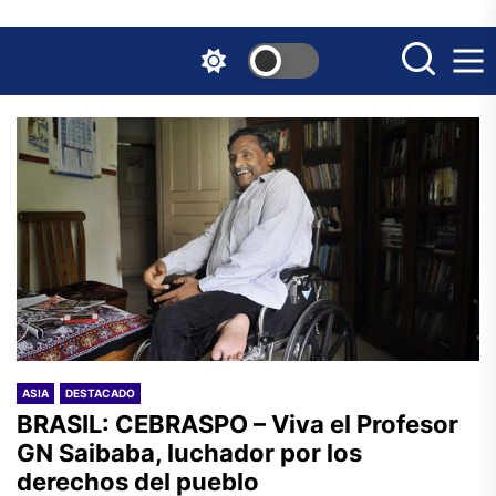
Skip
to
the
content
ASIA
DESTACADO
BRASIL: CEBRASPO – Viva el Profesor
GN Saibaba, luchador por los
derechos del pueblo