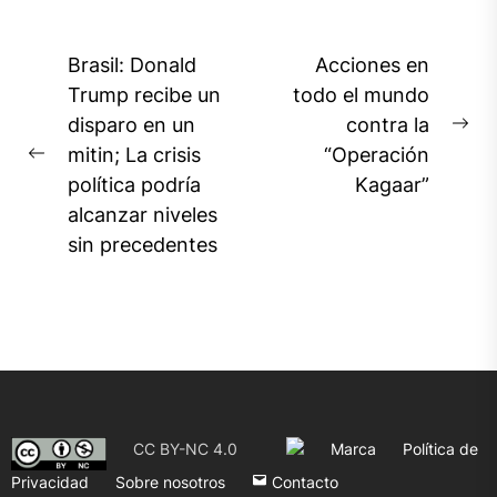
Navegación
Brasil: Donald
Acciones en
de
Trump recibe un
todo el mundo
disparo en un
contra la
entradas
Ne
mitin; La crisis
“Operación
Previous
pos
política podría
Kagaar”
post:
alcanzar niveles
sin precedentes
CC BY-NC 4.0
Marca
Política de
Privacidad
Sobre nosotros
Contacto