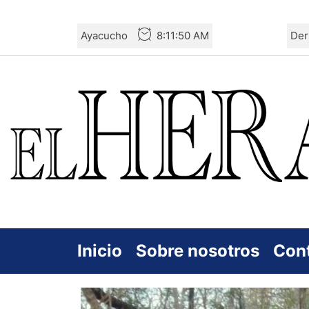
Skip
Ayacucho
8:11:51 AM
Der
to
the
content
Inicio
Sobre nosotros
Con