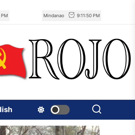
1 PM
Mindanao
9:11:51 PM
lish