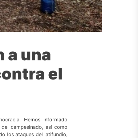
 a una
ontra el
ocracia.
Hemos informado
e del campesinado, así como
o los ataques del latifundio,