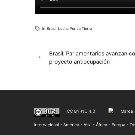
In
Brasil
,
Lucha Por La Tierra
Navegación
Brasil: Parlamentarios avanzan 
Previous
de
proyecto antiocupación
post:
entradas
CC BY-NC 4.0
Marca
Internacional -
América -
Asia -
África -
Europa -
Oc