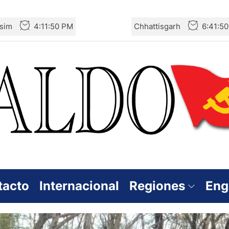
sim
4:11:51 PM
Chhattisgarh
6:41:5
tacto
Internacional
Regiones
Eng