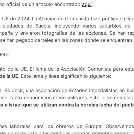
o oficial de un artículo encontrado
aquí
.
la UE de 2024. La Asociación Comunista hizo pública su lí
ias ciudades de Suecia, incluyendo varios suburbios de
mpaña y enviaron fotografías de las acciones. Se han rep
y se han pegado carteles en las zonas donde se encuentran l
leto:
ento de la UE. El lema de la Asociación Comunista para est
de la UE
. Este lema y línea significan lo siguiente:
. Es decir, una asociación de Estados imperialistas en Eu
uropeo, tanto económicos como militares. Esto lo vemos c
 a Israel que se utilizan contra la heroica lucha del pueb
nes laborales para los obreros de Europa. Observemos 
do en respuesta a las políticas agrarias empobrecedoras a