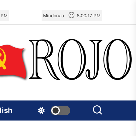
8 PM
Mindanao
8:00:18 PM
lish