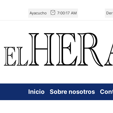
Skip
Ayacucho
7:00:18 AM
Der
to
the
content
Inicio
Sobre nosotros
Con