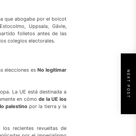
nea que abogaba por el boicot
 Estocolmo, Uppsala, Gävle,
artido folletos antes de las
os colegios electorales.
as elecciones es
No legitimar
NEXT POST
ropa. La UE está destinada a
laramente en cómo
de la UE los
lo palestino
por la tierra y la
los recientes revueltas de
plicadas por el imperialismo