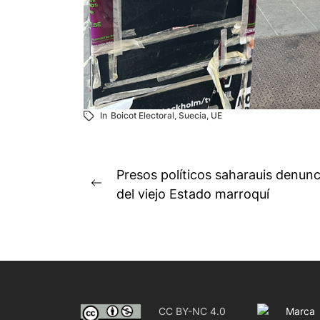
In
Boicot Electoral
,
Suecia
,
UE
Navegación
Presos políticos saharauis denunc
Previous
de
del viejo Estado marroquí
post:
entradas
CC BY-NC 4.0
Marca