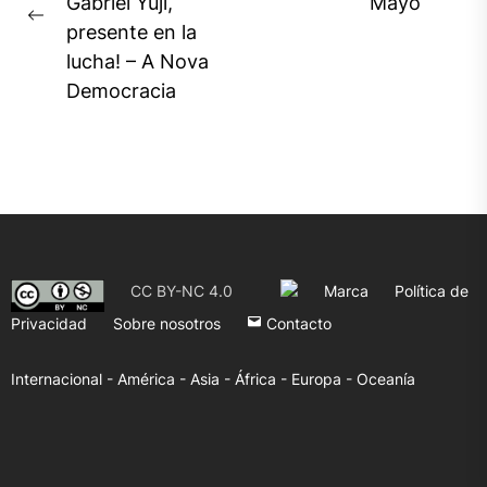
Gabriel Yuji,
Mayo
entradas
pos
Previous
presente en la
post:
lucha! – A Nova
Democracia
CC BY-NC 4.0
Marca
Política de
Privacidad
Sobre nosotros
Contacto
Internacional -
América -
Asia -
África -
Europa -
Oceanía