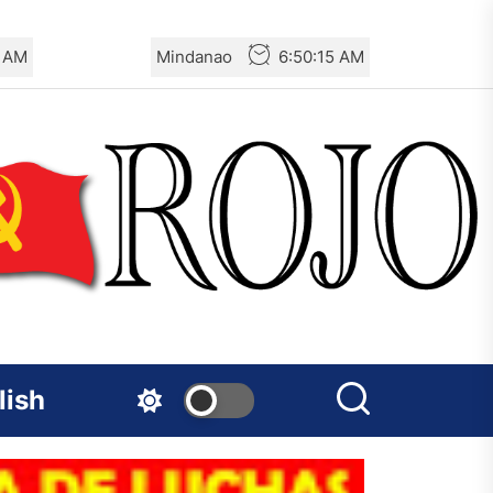
6 AM
Mindanao
6:50:16 AM
lish