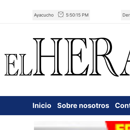
Skip
Ayacucho
5:50:16 PM
Der
to
the
content
Inicio
Sobre nosotros
Con