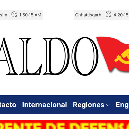
sim
1:50:16 AM
Chhattisgarh
4:20:1
tacto
Internacional
Regiones
Eng