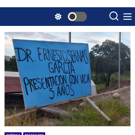
Skip
to
the
content