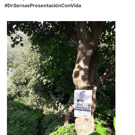
#DrSernasPresentaciónConVida