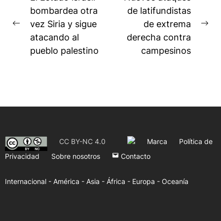
de
bombardea otra
de latifundistas
vez Siria y sigue
de extrema
entradas
Previous
Ne
atacando al
derecha contra
post:
pos
pueblo palestino
campesinos
CC BY-NC 4.0
Marca
Política de
Privacidad
Sobre nosotros
Contacto
Internacional -
América -
Asia -
África -
Europa -
Oceanía