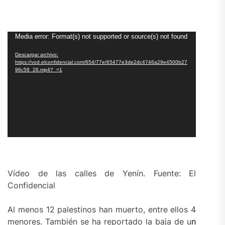
Reproductor
Media error: Format(s) not supported or source(s) not found
de
Descargar archivo:
vídeo
https://vod.elconfidencial.com/654/77e/65477e3de2dc4746a29e4500b27
96c58_26.mp4?_=1
Vídeo de las calles de Yenín. Fuente: El
Confidencial
Al menos 12 palestinos han muerto, entre ellos 4
menores. También se ha reportado la baja de u
n