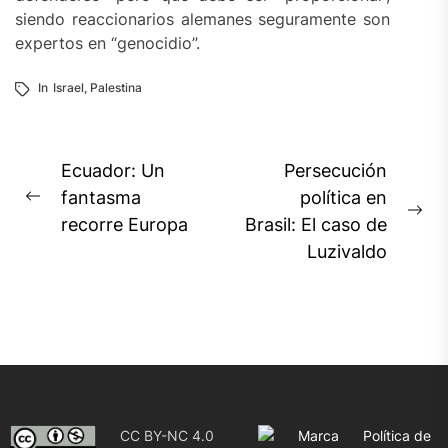
siendo reaccionarios alemanes seguramente son
expertos en “genocidio”.
In
Israel
,
Palestina
Navegación
Ecuador: Un
Persecución
de
fantasma
política en
Previous
Ne
recorre Europa
Brasil: El caso de
entradas
post:
pos
Luzivaldo
CC BY-NC 4.0
Marca
Política de