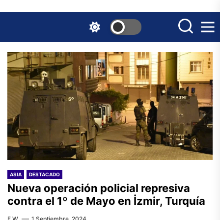
Skip
to
the
content
ASIA
DESTACADO
Nueva operación policial represiva
contra el 1º de Mayo en İzmir, Turquía
F.W.
1 Septiembre, 2024