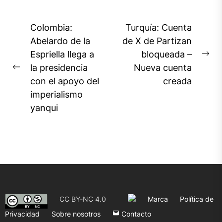
Navegación
Colombia:
Turquía: Cuenta
de
Abelardo de la
de X de Partizan
Espriella llega a
bloqueada –
entradas
Ne
la presidencia
Nueva cuenta
Previous
pos
con el apoyo del
creada
post:
imperialismo
yanqui
CC BY-NC 4.0
Marca
Política de
Privacidad
Sobre nosotros
Contacto