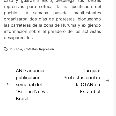
caso y guarda silencio, despliega sus fuerzas
represivas para sofocar la ira justificada del
pueblo. La semana pasada, manifestantes
organizaron dos días de protestas, bloqueando
las carreteras de la zona de Huruma y exigiendo
información sobre el paradero de los activistas
desaparecidos.
In
Kenia
,
Protestas
,
Represión
Navegación
AND anuncia
Turquía:
de
publicación
Protestas contra
Ne
semanal del
la OTAN en
entradas
Previous
pos
“Boletín Nuevo
Estambul
post:
Brasil”