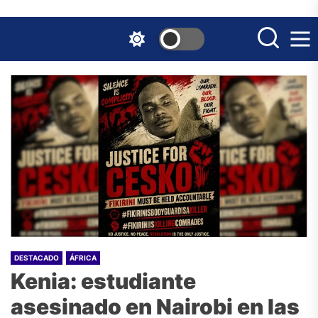
Skip
to
the
content
DESTACADO
ÁFRICA
Kenia: estudiante
asesinado en Nairobi en las