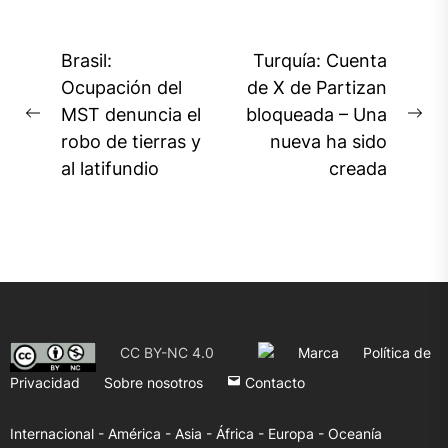
Navegación
Brasil:
Turquía: Cuenta
de
Ocupación del
de X de Partizan
MST denuncia el
bloqueada – Una
entradas
Previous
Ne
robo de tierras y
nueva ha sido
post:
pos
al latifundio
creada
CC BY-NC 4.0
Marca
Política de
Privacidad
Sobre nosotros
Contacto
Internacional -
América -
Asia -
África -
Europa -
Oceanía