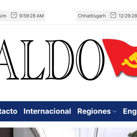
sim
9:59:29 AM
Chhattisgarh
12:29:2
tacto
Internacional
Regiones
Eng