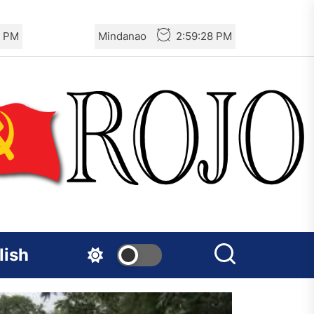
9 PM
Mindanao
2:59:29 PM
lish