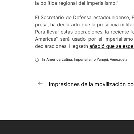
la política regional del imperialismo.”
El Secretario de Defensa estadounidense, P
presa, ha declarado que la presencia milita
Para llevar estas operaciones, la reciente
Américas” será usado por el imperialism
declaraciones, Hegseth
añadió que se espe
In
América Latina
,
Imperialismo Yanqui
,
Venezuela
Navegación
Impresiones de la movilización c
Previous
de
post:
entradas