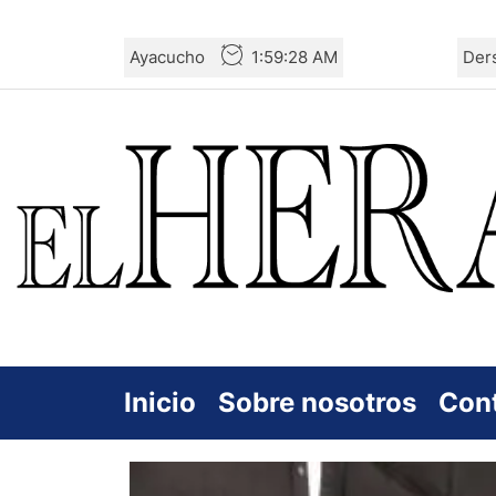
Skip
Ayacucho
1:59:29 AM
Der
to
the
content
Inicio
Sobre nosotros
Con