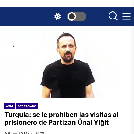
Skip
to
the
content
ASIA
DESTACADO
Turquía: se le prohíben las visitas al
prisionero de Partizan Ünal Yiğit
A.R.
20 Mayo, 2026