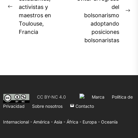
entradas
activistas y
del
Previous
Ne
maestros en
bolsonarismo
post:
pos
Toulouse,
adoptando
Francia
posiciones
bolsonaristas
CC BY-NC 4.0
Marca
Política de
Privacidad
Sobre nosotros
Contacto
Internacional -
América -
Asia -
África -
Europa -
Oceanía