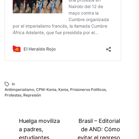
In
Antiimperialismo
,
CPM-Kenia
,
Kenia
,
Prisioneros Políticos
,
Protestas
,
Represión
Navegación
Huelga moviliza
Brasil – Editorial
de
a padres,
de AND: Cómo
estudiantes,
evitar el regreso