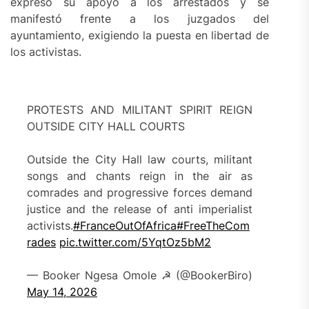
expresó su apoyo a los arrestados y se
manifestó frente a los juzgados del
ayuntamiento, exigiendo la puesta en libertad de
los activistas.
PROTESTS AND MILITANT SPIRIT REIGN
OUTSIDE CITY HALL COURTS
Outside the City Hall law courts, militant
songs and chants reign in the air as
comrades and progressive forces demand
justice and the release of anti imperialist
activists.
#FranceOutOfAfrica
#FreeTheCom
rades
pic.twitter.com/5YqtOz5bM2
— Booker Ngesa Omole ☭ (@BookerBiro)
May 14, 2026