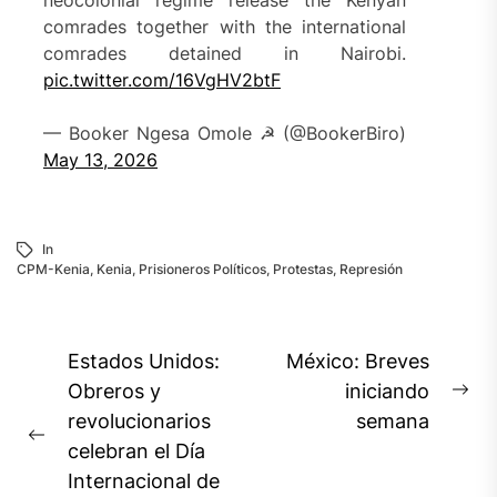
neocolonial regime release the Kenyan
comrades together with the international
comrades detained in Nairobi.
pic.twitter.com/16VgHV2btF
— Booker Ngesa Omole ☭ (@BookerBiro)
May 13, 2026
In
CPM-Kenia
,
Kenia
,
Prisioneros Políticos
,
Protestas
,
Represión
Navegación
Estados Unidos:
México: Breves
de
Obreros y
iniciando
Ne
revolucionarios
semana
entradas
pos
Previous
celebran el Día
post:
Internacional de