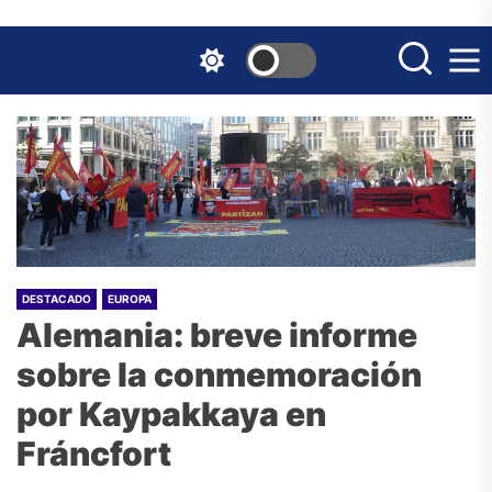
Skip
to
the
content
DESTACADO
EUROPA
Alemania: breve informe
sobre la conmemoración
por Kaypakkaya en
Fráncfort