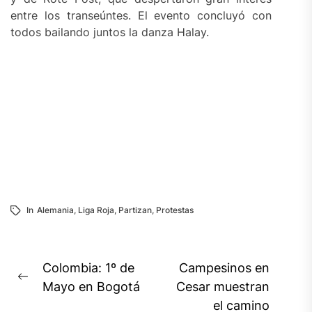
entre los transeúntes. El evento concluyó con
todos bailando juntos la danza Halay.
In
Alemania
,
Liga Roja
,
Partizan
,
Protestas
Navegación
Colombia: 1º de
Campesinos en
Previous
de
Mayo en Bogotá
Cesar muestran
post:
el camino