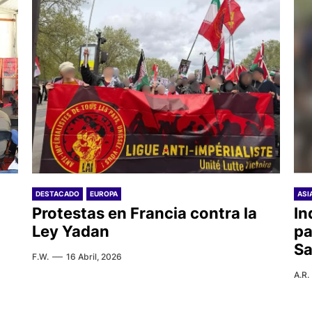
DESTACADO
EUROPA
ASI
Protestas en Francia contra la
In
Ley Yadan
pa
Sa
F.W.
16 Abril, 2026
A.R.