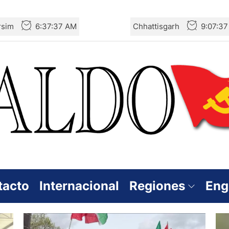
rsim
6:37:37 AM
Chhattisgarh
9:07:3
tacto
Internacional
Regiones
Eng