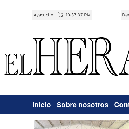
Skip
Ayacucho
10:37:37 PM
De
to
the
content
Inicio
Sobre nosotros
Con