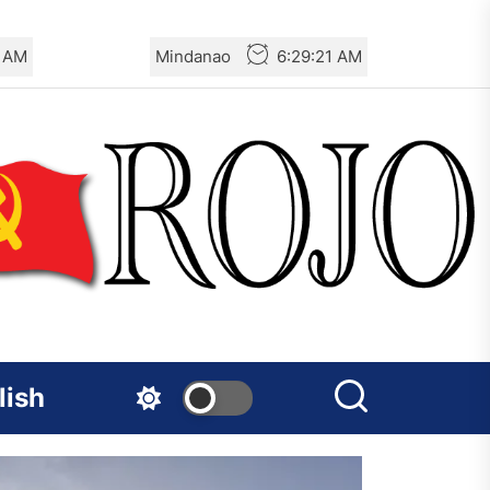
2 AM
Mindanao
6:29:22 AM
lish