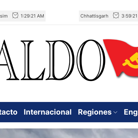
sim
1:29:22 AM
Chhattisgarh
3:59:2
tacto
Internacional
Regiones
Eng