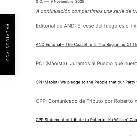
G.D.
9 Noviembre, 2025
A continuación compartimos una serie de tr
Editorial de AND: El cese del fuego es el ini
PREVIOUS POST
AND Editorial – The Ceasefire Is The Beginning Of Th
PCI (Maoísta): Juramos al Pueblo que nues
CPI (Maoist) We pledge to the People that our Party
CPP: Comunicado de Tributo por Roberto «
CPP Statement of tribute to Roberto “Ka William” Cab