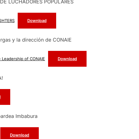
ÓN DE LUCHADORES POPULARES
IGHTERS
Download
argas y la dirección de CONAIE
e Leadership of CONAIE
Download
A!
d
bardea Imbabura
Download