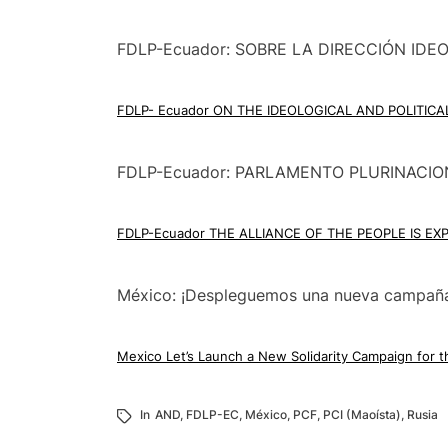
FDLP-Ecuador: SOBRE LA DIRECCIÓN IDE
FDLP- Ecuador ON THE IDEOLOGICAL AND POLITICA
FDLP-Ecuador: PARLAMENTO PLURINACIO
FDLP-Ecuador THE ALLIANCE OF THE PEOPLE IS E
México: ¡Despleguemos una nueva campaña d
Mexico Let’s Launch a New Solidarity Campaign for th
In
AND
,
FDLP-EC
,
México
,
PCF
,
PCI (Maoísta)
,
Rusia