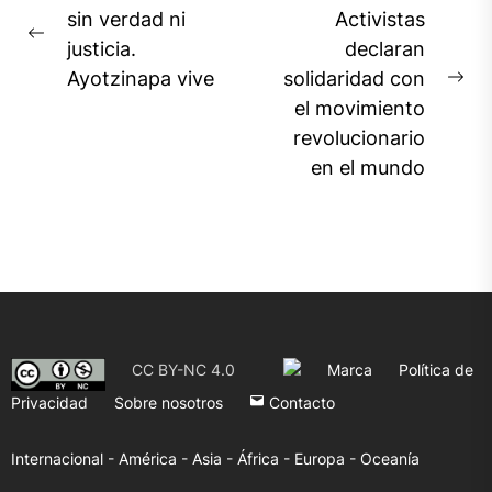
de
sin verdad ni
Activistas
Previous
justicia.
declaran
entradas
post:
Ayotzinapa vive
solidaridad con
Ne
el movimiento
pos
revolucionario
en el mundo
CC BY-NC 4.0
Marca
Política de
Privacidad
Sobre nosotros
Contacto
Internacional -
América -
Asia -
África -
Europa -
Oceanía