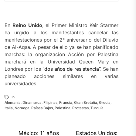
En
Reino Unido
, el Primer Ministro Keir Starmer
ha urgido a los manifestantes cancelar las
manifestaciones por el 2º aniversario del Diluvio
de Al-Aqsa. A pesar de ello ya se han planificado
marchas: la organización Acción por Palestina
marchará en la Universidad Queen Mary en
Londres por los
“dos años de resistencia”
. Se han
planeado acciones similares en varias
universidades.
In
Alemania
,
Dinamarca
,
Filipinas
,
Francia
,
Gran Bretaña
,
Grecia
,
Italia
,
Noruega
,
Países Bajos
,
Palestina
,
Protestas
,
Turquía
Navegación
México: 11 años
Estados Unidos: