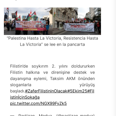
“Palestina Hasta La Victoria, Resistencia Hasta
La Victoria” se lee en la pancarta
Filistin’de soykırım 2. yılını doldururken
Filistin halkına ve direnişine destek ve
dayanışma eylemi, Taksim AKM önünden
sloganlarla yürüyüş
başladı.
#ZaferFilistininOlacak
#5Ekim25
#Fil
istinİçinSokağa
pic.twitter.com/NGX99FyZk5
— Partizan Medya (@partizan_medya)